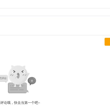
无评论哦，快去当第一个吧~