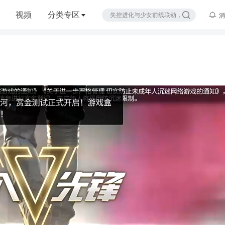
视频
分类专区
消