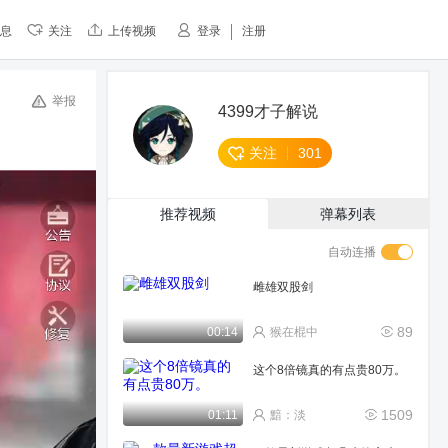
息
关注
上传视频
登录
注册
举报
4399才子解说
关注
301
推荐视频
弹幕列表
自动连播
雌雄双股剑
89
00:14
猴在棍中
这个8倍镜真的有点贵80万。
1509
01:11
黯：淡