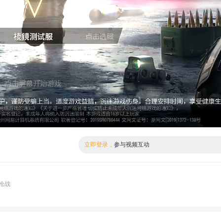
倍数
标清
立即登录，
参与视频互动
枪战