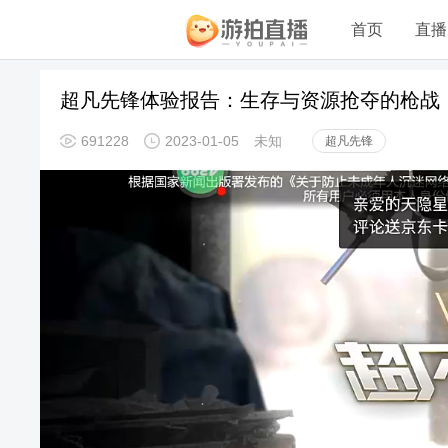
首页
直播
超凡先锋体验报告：生存与资源抢夺的枪战
691228
2023-01-05
未知
超凡先锋