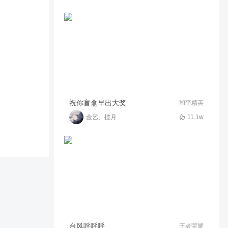
祝你盲盒早出大奖
和平精英
金艺、揽月
11.1w
台风呼呼呼
王者荣耀