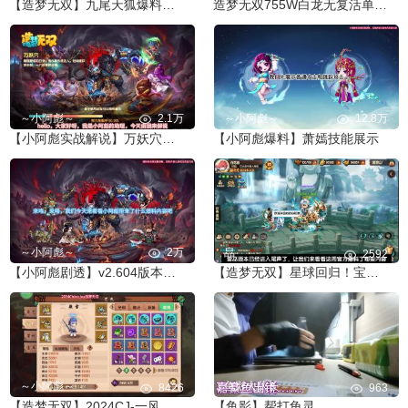
【造梦无双】九尾天狐爆料！鸽几年的玩家交易行即将上线！
造梦无双755W白龙无复活单刷雷巫
～小阿彪～
2.1万
～小阿彪～
12.8万
【小阿彪实战解说】万妖穴雷之祖巫打法解析
【小阿彪爆料】萧嫣技能展示
～小阿彪～
2万
皛
2592
【小阿彪剧透】v2.604版本前瞻爆料
【造梦无双】星球回归！宝塔更新！电巫系列即将上线！
～小阿彪～
鱼影大队长
8426
963
【造梦无双】2024CJ-一风的分身号全方位展示
【鱼影】帮打龟灵