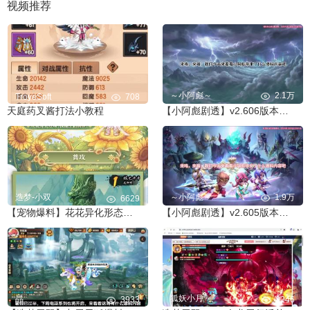
视频推荐
～小阿彪～
2.1万
TroyeSoft
708
天庭药叉酱打法小教程
【小阿彪剧透】v2.606版本前瞻爆料
造梦-小双
～小阿彪～
1.9万
6629
【宠物爆料】花花异化形态技能展示！
【小阿彪剧透】v2.605版本前瞻爆料
皛
狐妖小月
3933
3246