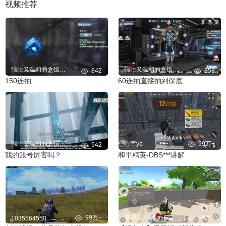
视频推荐
强壮又温和的盒饭wxma
强壮又温和的盒饭wxma
842
858
150连抽
60连抽直接抽到保底
强壮又温和的盒饭wxma
心宰ya
99万+
942
我的账号厉害吗？
和平精英-DBS***讲解
99万+
是泽某人啊
99万+
1035564550