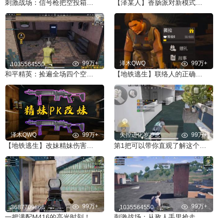
刺激战场：信号枪把空投箱打上天？竟掉下来两把AWM！
【泽某人】香肠派对新模式：原味生存战
99万+
泽木QWQ
99万+
1035564550
和平精英：捡遍全场四个空投箱 上千发马格南 超富物资落地六杀
【地铁逃生】联络人的正确打开方式
泽木QWQ
99万+
失控进化岁岁念
99万+
【地铁逃生】改妹精妹伤害全测试 谁才是地铁的神
第1把可以带你直观了解这个游戏
99万+
99万+
3687709866
1035564550
一把满配M416的高光时刻！
刺激战场：从敌人手里抢走超级信号枪！却被**一枪打死？