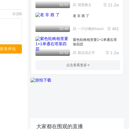
21.2w
01:51
萌宠教主
0/200
老 非 酋 了
481
02:46
一只沙雕的haozi
紫色轮椅相里要1+1单通右塔
第四层
发表评论
1.2w
01:52
路边花正开
夜兰我妻
点击查看更多
942
00:34
1沉默de饭盒6
原神那些有趣的事
3220
00:24
杨嘚溜真帅
青春流钟离！
1.2w
00:48
路边花正开
大家都在围观的直播