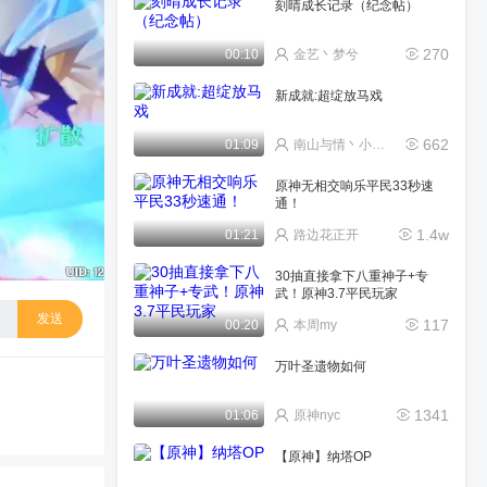
刻晴成长记录（纪念帖）
270
00:10
金艺丶梦兮
新成就:超绽放马戏
662
01:09
南山与情丶小落幕
原神无相交响乐平民33秒速
通！
1.4w
01:21
路边花正开
30抽直接拿下八重神子+专
武！原神3.7平民玩家
发送
117
00:20
本周my
万叶圣遗物如何
1341
01:06
原神nyc
【原神】纳塔OP