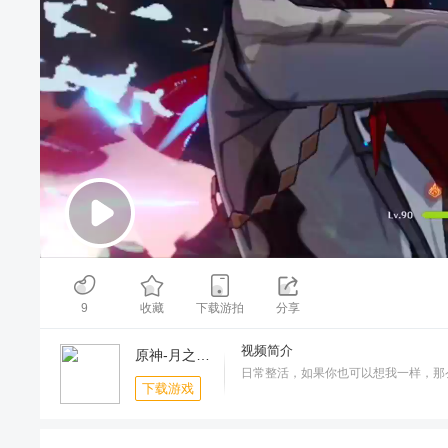
00:00
/
00:40
9
收藏
下载游拍
分享
视频简介
原神-月之八(官服)
日常整活，如果你也可以想我一样，那
下载游戏