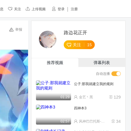
息
关注
上传视频
登录
注册
举报
路边花正开
关注
15
推荐视频
弹幕列表
自动连播
公子:那我就建立我的规则
129
01:29
金艺丶黑
四神本3
34
02:57
风神巴巴托斯-温迪