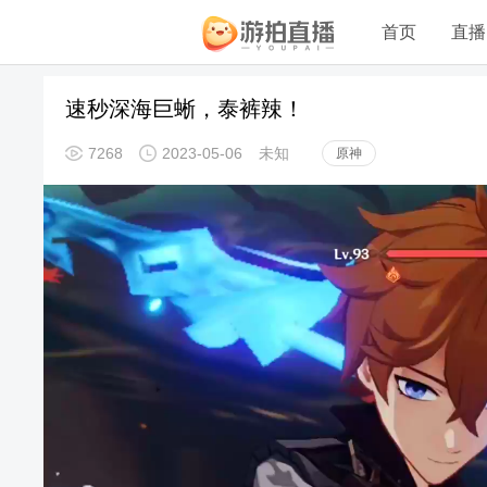
首页
直播
速秒深海巨蜥，泰裤辣！
7268
2023-05-06
未知
原神