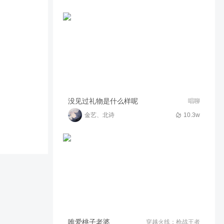
原神百人一揆活动平民体验。
8074
04:06
路边花正开
没见过礼物是什么样呢
唱聊
金艺、北诗
10.3w
唯爱桃子老婆
穿越火线：枪战王者