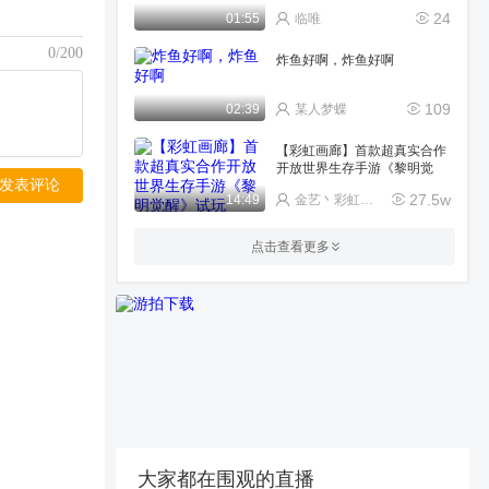
24
01:55
临唯
0/200
炸鱼好啊，炸鱼好啊
109
02:39
某人梦蝶
【彩虹画廊】首款超真实合作
开放世界生存手游《黎明觉
发表评论
醒》试玩
27.5w
14:49
金艺丶彩虹画廊๑
【视频创作者】程小时和陆光
点击查看更多
真的帅诶
2286
07:51
君某闪击博意志
飞到了奇怪的地方
16
00:23
油闸皓子
【彩虹画廊】新五星钟离—文
能提笔安天下，武能上马定乾
坤！
19.8w
12:57
金艺丶彩虹画廊๑
大家都在围观的直播