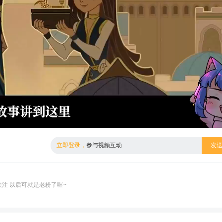
倍数
高清
立即登录，
参与视频互动
发
注 以后可就是老粉了喔~