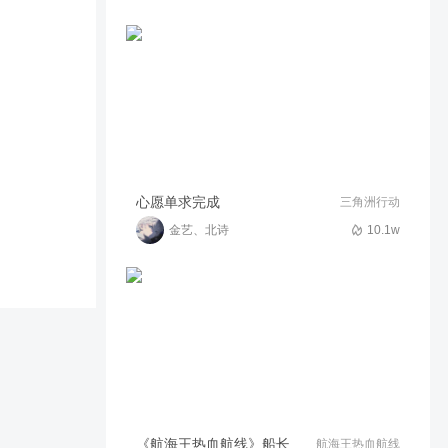
【彩虹画廊】绝区零1.0版本
前瞻快讯！艾莲 朱鸢来啦~
17.3w
03:41
金艺丶彩虹画廊๑
【彩虹画廊】不用找啦！新版
本天赋大全都在这里啦！
16.1w
10:42
金艺丶彩虹画廊๑
心愿单求完成
三角洲行动
金艺、北诗
10.1w
《航海王热血航线》船长格斗大赛
航海王热血航线