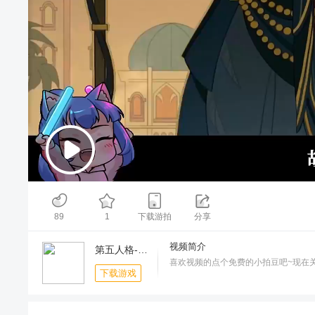
00:00
/
03:17
89
1
下载游拍
分享
视频简介
第五人格-冒险家紫皮免费送
喜欢视频的点个免费的小拍豆吧~现在关
下载游戏