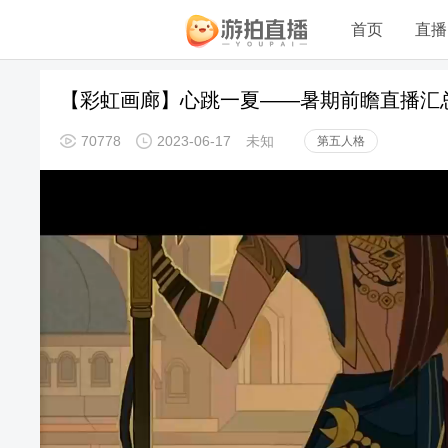
首页
直播
【彩虹画廊】心跳一夏——暑期前瞻直播汇
70778
2023-06-17
未知
第五人格