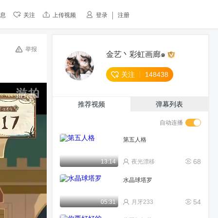
息
关注
上传视频
登录
注册
举报
金艺丶彩虹画廊๑
关注
148438
推荐视频
弹幕列表
自动连播
第五人格
68
13:14
夜光漂移
水晶球塔罗
54
05:31
月牙233