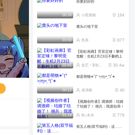
你要好好的
184
00:34
小星困饱
鹿头の地下室
877
03:30
热衷·
【彩虹画廊】官宣定锤！黎明
觉醒：生机2月23日不删档上
线！
30.4w
02:42
金艺丶彩虹画廊๑
都是萌物∗︎˚(* ˃̤൬˂̤ *)˚∗︎
送
40
00:12
凌清晓
【视频创作者】调酒师：结婚
了结婚了！ 佣兵：我渡劫局！
779
01:19
歌♪未央
第五人格(双节福利)：这……