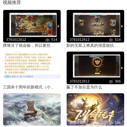
视频推荐
3781012612
514
3781012612
514
牌堆没了就会输，所以要控制好别摸完了还开无中生有
新的无双上将真的强度能抗能偷能补牌
3781012612
261
3781012612
366
三国杀十周年的新模式（小游戏）
赢了不加分是为什么
游戏小助手
游戏小助手
1917
196