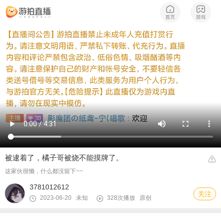
被逮着了，橘子哥被烧不能摸牌了。
这家伙很懒，什么都没留下~~
3781012612
关注
2023-06-20 未知
328次播放
原创