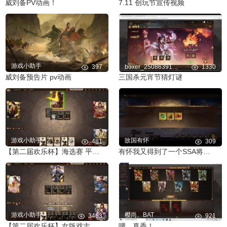
威刘备PV动画！
7.11 创玩节宣传视频
游戏小助手
397
boxer_2508639179c
1330
威刘备预告片 pv动画
三国杀元宵节猜灯谜
游戏小助手
故国有怀
481
309
【第二届欢乐杯】海选赛 平民强将 阎柔朴实好用！
有怀我又得到了一个SSA将灵，来为我庆贺吧 #三国杀十周年
游戏小助手
樱尚、BAT
3463
921
【第二届欢乐杯】女版戏志才的绝对防御！
嗯，真香！