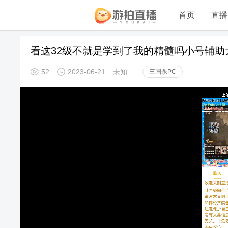
首页
直播
看这32级不就是学到了我的精髓吗小号辅助
52
2023-06-21
未知
三国杀PC