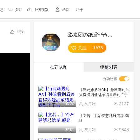
息
关注
上传视频
登录
注册
举报
影魔团の纸鸢~宁(唱歌
关注
1978
推荐视频
弹幕列表
自动连播
【当云妹遇到AK】孙笨看到后
兴奋得四处乱窜结果遇到了于
吉…
2127
03:20
灰月姥
【文若，】治左慈我只信界·魏
延
9646
02:01
灰月姥