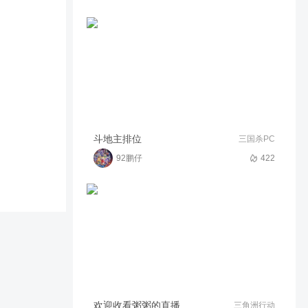
4399三国杀ESG比赛12日10
点B组第二局
2436
06:25
游戏小助手
欢乐三国杀bug真的烦，游戏
中心秒开的那个，猫杀榜有问
题
2260
00:37
影魔团の纸鸢~宁(唱歌
【虎牢关】速通暴怒的战神-吕
斗地主排位
三国杀PC
布！
92鹏仔
422
1925
00:38
蓉蓉武器
欢乐杯 海选赛 许攸实力1v2！
257
02:40
游戏小助手
单排5个离线的开局？！
2063
05:58
影魔团の纸鸢~宁(唱歌
这个模式太阴间所以不想打
欢迎收看粥粥的直播
三角洲行动