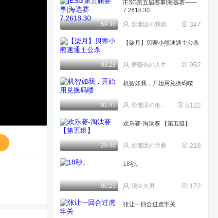
[ESG第五届赛事]海选赛——
7.2618.30
347
59:38
影魔团の我就奇怪
【柒月】贝蒂小熊速通主公杀
952
03:28
蔷薇色の人生
机智如我，开始用兑换码喽
5122
01:41
影魔团の纸鸢~宁(唱歌
欢乐赛-淘汰赛 【第五组】
送
218
29:46
影魔团の币桑
18秒。
172
00:25
顶尖火男
张让一回合过虎牢关