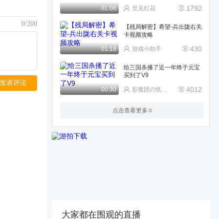
1792
01:06
里见灯花
0/200
【残局解密】希望-兵出陇右关
卡视频攻略
430
01:18
游戏小助手
给三国杀播了近一年终于元宝
买到了V9
发表评论
4012
00:30
影魔团の纸鸢~宁(唱歌
统率三军教学：打法思路明确
点击查看更多
731
05:57
点与轨迹
陆抗&amp;许靖诸葛连弩一
出，谁与争锋！
303
01:05
游戏小助手
50连抽走起
604
00:37
影魔团の底耷
大家都在围观的直播