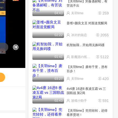
【关羽time】刘备遇郝昭，有
苦说不出
259
04:43
关羽time
姜维+颜良文丑 对面送觉醒局
2055
02:22
冰封的留恋
机智如我，开始用兑换码喽
5122
01:41
影魔团の纸鸢~宁(唱歌
【关羽time】袭布千里，溃布
百步！
送
420
03:27
关羽time
4v4赛 16进8 夜凌五霸 vs 三
国联战 第2局
591
02:43
游戏小助手
【关羽time】兜兜转转，还得
看界贾诩！