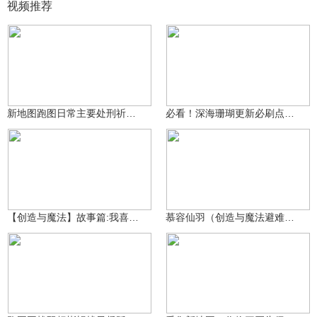
视频推荐
泪泪泪目了哦
84.8万
koshifumno
3130
新地图跑图日常主要处刑祈愿星
必看！深海珊瑚更新必刷点与高频刷新点
Smile仔仔
35.4万
皮皮不会摸鱼
16.8万
【创造与魔法】故事篇:我喜欢做的事情！
慕容仙羽（创造与魔法避难所一波探险能有多赚）
koshifumno
1831
koshifumno
5550