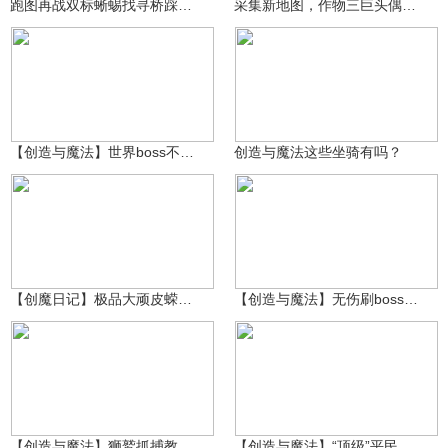
跑图再战双标蜥蜴找寻桥踩头法击败
采集新地图，作物三巨头偶遇回归萌新想挑战龙蜥蜴
本淡是我
29.4万
51.9万
3239143624
【创造与魔法】世界boss不好打？试试这六只宠物！
创造与魔法这些坐骑有吗？
31.6万
28.3万
1429858810
3239143624
【创魔日记】极品大顽皮蝾螈堪比虎皮鲨 究竟是真是假？
【创造与魔法】无伤刷boss小技巧，萌新大佬赶快学起来
本淡是我
31.1万
本淡是我
20.2万
【创造与魔法】狮鹫抓捕教程 详细～
【创造与魔法】“顶级”平民神宠！