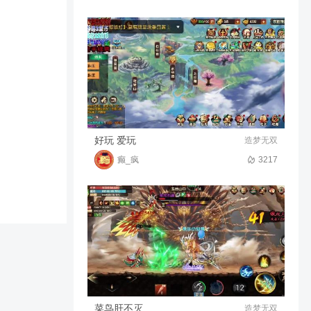
好玩 爱玩
造梦无双
癫_疯
3217
菜鸟肝不灭
造梦无双