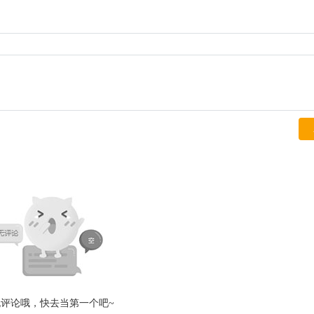
无评论哦，快去当第一个吧~