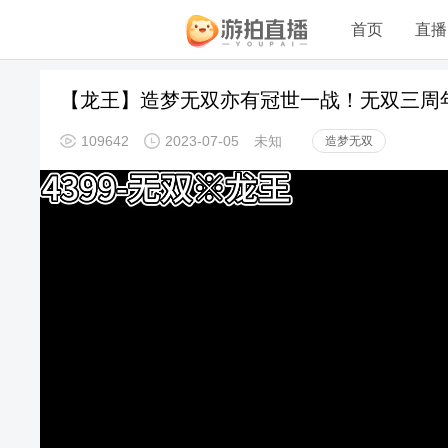
首页
直播
【龙王】造梦无双亦有冠世一战！无双三周
109642
2023-07-05
未知
造梦无双