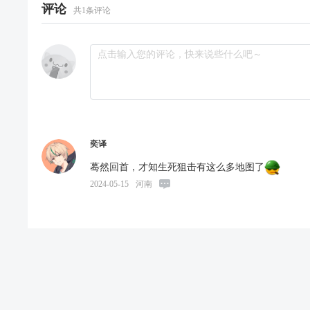
评论
共
1
条评论
奕译
蓦然回首，才知生死狙击有这么多地图了
2024-05-15
河南