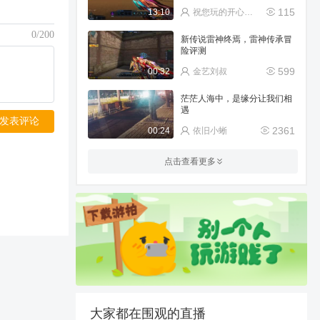
115
13:10
祝您玩的开心Ngf
0/200
新传说雷神终焉，雷神传承冒
险评测
599
00:32
金艺刘叔
茫茫人海中，是缘分让我们相
遇
发表评论
2361
00:24
依旧小蜥
雪球星星：创世七天
点击查看更多
后，“它”来了(&quot;▔□▔)
451
09:29
雪球星★
人类直接傻眼了
145
00:18
生死狙击★梦仙
乱斗
53(42)_2022_7_30_22_46_7_2
145
12:20
祝您玩的开心Ngf
大家都在围观的直播