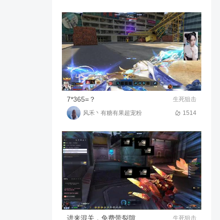
S23赛季联赛总结
2146
00:25
依旧小蜥
生死狙击的灵异瞬间
1868
00:13
依旧小蜥
你的巅峰时期忘了吗
7*365=？
生死狙击
风禾丶有糖有果超宠粉
1514
1657
00:13
依旧小蜥
进来混关，免费带裂隙
生死狙击