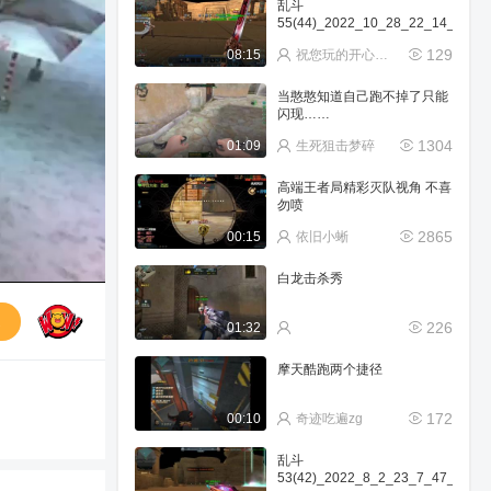
乱斗
55(44)_2022_10_28_22_14_42_3
129
08:15
祝您玩的开心Ngf
当憨憨知道自己跑不掉了只能
闪现……
1304
01:09
生死狙击梦碎
高端王者局精彩灭队视角 不喜
勿喷
2865
00:15
依旧小蜥
白龙击杀秀
送
226
01:32
摩天酷跑两个捷径
172
00:10
奇迹吃遍zg
乱斗
53(42)_2022_8_2_23_7_47_1