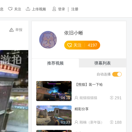
息
关注
上传视频
登录
注册
举报
依旧小蜥
关注
4197
推荐视频
弹幕列表
自动连播
【熊猫】装一下哈
291
04:19
能猫猫猫猫
精彩分享
188
01:33
顾楠（新年版）