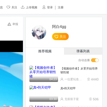
息
关注
上传视频
登录
注册
举报
阿白4gg
关注
推荐视频
弹幕列表
自动连播
【视频创作者】从零开始培养
韧性猪
4440
04:23
一位爱玩造梦的闲人
真•刑天铠甲
506
03:30
无双双子星