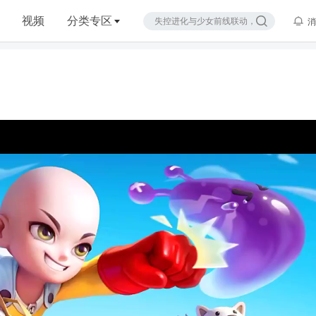
视频
分类专区
消