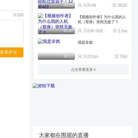
3820
03:25
天涯x随
0/200
【视频创作者】为什么我的人
机（替身）突然无敌了？
2.6w
01:37
凡苏斯·地底世界
我是非酋
发表评论
766
00:17
21251pa
昆仑玉清峰攻略
点击查看更多
837
04:33
枫飞
【东方璃月】26w悟空无丹无
宠过封魔窟
6556
09:08
尘莹·碧琉
冰冰真的不行了吗
2122
02:41
姗姗来迟_^
大家都在围观的直播