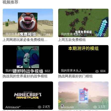
视频推荐
我的世界木头人
我的世界木头人
7344
270
上周网易玩家必备免费模组推荐，侏罗纪恐龙世界，生物炸药
上周五款免费模组
我的世界木头人
我的世界木头人
602
604
挑战我的世界最好的战争模组
挑战网易最好的门模组
2.8万
1.5万
Annsauce^
Biscousin