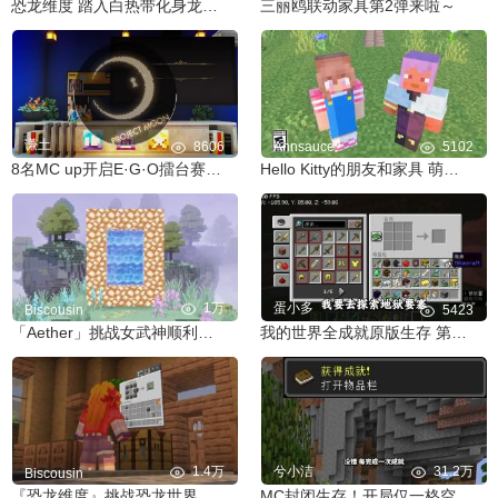
恐龙维度 踏入白热带化身龙王！
三丽鸥联动家具第2弹来啦～
谦土
8606
Annsauce^
5102
8名MC up开启E·G·O擂台赛！！！《MC×月计 S2》
Hello Kitty的朋友和家具 萌入我的世界
1万
蛋小多
Biscousin
5423
「Aether」挑战女武神顺利完结啦～
我的世界全成就原版生存 第三期
1.4万
兮小洁
31.2万
Biscousin
『恐龙维度』挑战恐龙世界成为恐龙猎人！
MC封闭生存！开局仅一格空间？携手动物一起自闭！