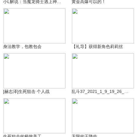
小L解说：当魔龙骑士遇上神仙武器天团会擦出怎样的火花？
黄金高爆可以的！
生死狙击大熊猫
5.3万
伦敦2029
2.7万
身法教学，包教包会
【礼导】获得新角色莉莉丝
赫志泽
1.3万
祝您玩的开心Ngf
7477
[赫志泽]生死狙击 个人战
乱斗37_2021_1_9_19_26_15_937_2
生死狙击大熊猫
森烁丶小杨
5542
420
生死狙击的极致美工
无限的王降临