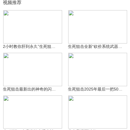
视频推荐
名汐游戏解说
名汐游戏解说
539
422
2小时教你肝到永久”生死狙击骷髅匕首“-小名汐~~~
生死狙击全新“砍价系统武器”评测--曜弦-小名汐~~
名汐游戏解说
名汐游戏解说
362
303
生死狙击最新出的神奇的闪光弹--命运.贰阶~
生死狙击2025年最后一把50元配件-崩雷-小名汐评测！！！
㊧手ゞ小L酱～～
3.6万
咸鱼小鸽鸽哈
14.7万