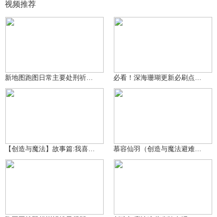
视频推荐
泪泪泪目了哦
84.8万
koshifumno
3167
新地图跑图日常主要处刑祈愿星
必看！深海珊瑚更新必刷点与高频刷新点
Smile仔仔
35.4万
皮皮不会摸鱼
16.8万
【创造与魔法】故事篇:我喜欢做的事情！
慕容仙羽（创造与魔法避难所一波探险能有多赚）
51.9万
koshifumno
1886
3239143624