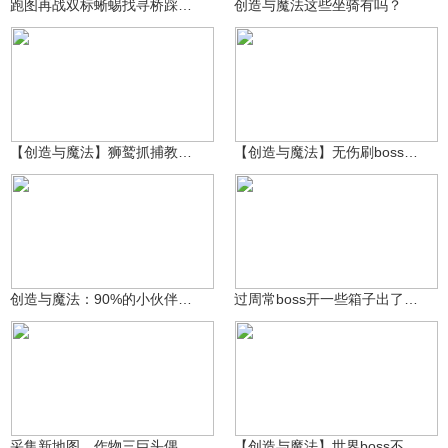
跑图再战双标蜥蜴找寻桥踩头法击败
创造与魔法这些坐骑有吗？
本淡是我
31.1万
28.3万
3239143624
【创造与魔法】狮鹫抓捕教程 详细～
【创造与魔法】无伤刷boss小技巧，萌新大佬赶快学起来
泪泪泪目了哦
17.6万
koshifumno
218
创造与魔法：90%的小伙伴都不知道的龙涎草秘密！
过周常boss开一些箱子出了一些感觉连不如出材料的货
本淡是我
29.4万
koshifumno
5587
采集新地图，作物三巨头偶遇回归萌新想挑战龙蜥蜴
【创造与魔法】世界boss不好打？试试这六只宠物！