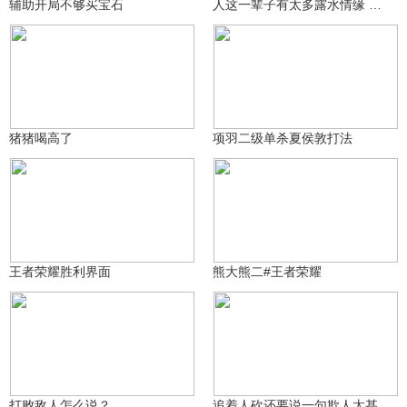
辅助开局不够买宝石
人这一辈子有太多露水情缘 看清也看轻
时衍（打野教学）
我就是我_(≧▽≦)_^
1556
3392
猪猪喝高了
项羽二级单杀夏侯敦打法
老大ARK
boxer_967324180zc
1759
476
王者荣耀胜利界面
熊大熊二#王者荣耀
拥梦纤梦
时衍（打野教学）
3265
1792
打败敌人怎么说？
追着人砍还要说一句欺人太甚