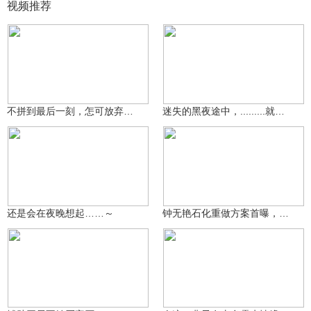
视频推荐
蛋黄酥奶茶
蛋黄酥奶茶
58
36
不拼到最后一刻，怎可放弃……
迷失的黑夜途中，.........就…
蛋黄酥奶茶
王者小羊崽
52
3981
还是会在夜晚想起……～
钟无艳石化重做方案首曝，另有提及多位英雄
玖小兴
金艺丶杨沁淮
581
2504