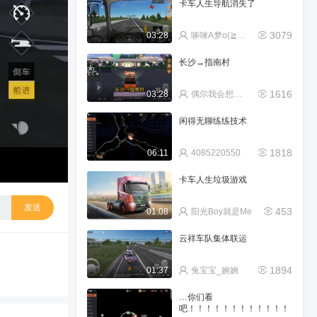
卡车人生导航消失了
3079
03:28
哆唻A梦o(≧v≦)o
长沙→指南村
1616
03:28
偶尔我会想起她
闲得无聊练练技术
1818
06:11
4085220550
卡车人生垃圾游戏
发送
453
01:08
阳光Boy就是Me
云祥车队集体联运
1894
01:37
兔宝宝_婉婉
…你们看
吧！！！！！！！！！！！！！！！