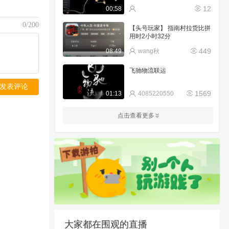
12
00:58
0/200
【头号玩家】 指南村拉货比拼
用时2小时32分
449
08:49
wang秋
飞驰物流联运
发表评论
1569
01:13
4085220550
拉萨布达拉宫美景
点击查看更多
904
01:57
豫A郑州卡友
拿下440
856
02:17
云集天下车队
关于今晚热销我的车祸现场
620
00:43
lup木了
大家都在围观的直播