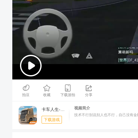
00:00
/
03:07
拍豆
收藏
下载游拍
分享
视频简介
卡车人生-甘肃地图开启
技术不行别说别人也不行，自己没有金
下载游戏