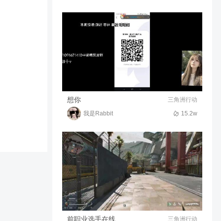
拉个易碎货中断了4次
518
00:51
逍遥☆凤舞
卡车人生二周年庆活动主要内
容
587
01:03
星语丶执笔绘苍穹
想你
三角洲行动
我是Rabbit
15.2w
前职业选手在线
三角洲行动