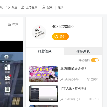
息
关注
上传视频
登录
注册
举报
4085220550
关注
推荐视频
弹幕列表
自动连播
返场麒麟你会选择吗
2964
00:18
别致的不平凡的夜晚
卡车人生－猫娘降临
443
04:31
Nyx夜神（互关互粉）