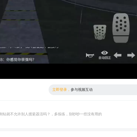
倍数
标清
立即登录，
参与视频互动
刚钻就不允许别人揽瓷器活吗？，多练练，别吵吵一些没有用的