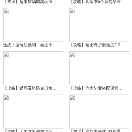
【资讯】超限猎场肉鸽玩法时间确定，推荐新手前期速刷的两套卡组
【攻略】现版本5个背包毕业1.0版本。五把武器六套搭配
俏颜778
17.3万
一抹红尘伴天涯
1013
逆战手游玩法预测，会是个与端游不同类型的手游。
【攻略】哈士奇折磨难度2.0刷经济毕业搭配来了
一抹红尘伴天涯
一抹红尘伴天涯
1400
2221
【攻略】猎场及塔防金刀角色挂饰，最新保底数据他来了！！！
【攻略】六大毕业搭配保姆级教学呈上 让你知道武器强度
一抹红尘伴天涯
一抹红尘伴天涯
1829
2956
【攻略】无限龙岩弹超详细搭配与手法教学。刷经济是真的爽
【超话】逆战未来搜 S3赛季爆率如此之低？