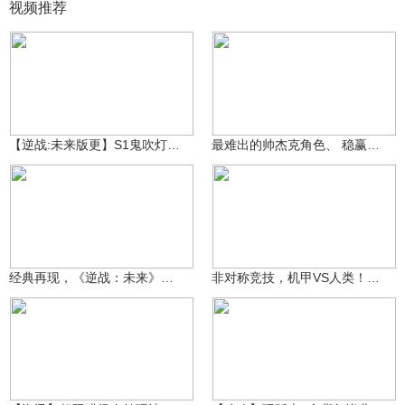
视频推荐
金艺丶林许
2.6万
一抹红尘伴天涯
1598
【逆战:未来版更】S1鬼吹灯赛季来临，新地图新武器上线！
最难出的帅杰克角色、 稳赢之手搜 、狂撩覆面黑曜、黑天使之刃
种视频小分队
21.6万
辰辰and晨晨
18.5万
经典再现，《逆战：未来》全新实机发布 | 重启测试，招募开放
非对称竞技，机甲VS人类！逆战未来PVP玩法详细解析
一抹红尘伴天涯
一抹红尘伴天涯
1507
7682