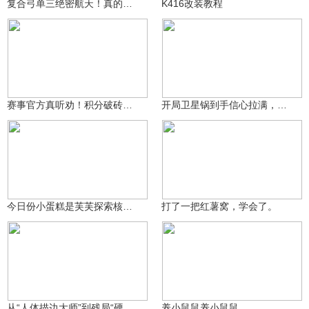
复合弓单三绝密航天！真的可行吗
K416改装教程
神奇的小煦子
片哥三角洲行动
1657
3302
赛事官方真听劝！积分破砖制登场，地图降落点优化，比赛看点十足
开局卫星锅到手信心拉满，多重搞笑失误叠满，结局猝不及防
本周my
1万
你的错不我怪你
1338
今日份小蛋糕是芙芙探索核电站！
打了一把红薯窝，学会了。
神奇的小煦子
森烁丶知客吟
741
1948
从“人体描边大师”到残局“硬脚蟹”！Aqing三小时完成蜕变
养小鼠鼠养小鼠鼠