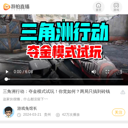
三角洲行动：夺金模式试玩！你觉如何？两局只搞到砖钱
这家伙很懒，什么都没留下~~
游戏兔馆长
关注
2024-03-21 贵州
42万次播放