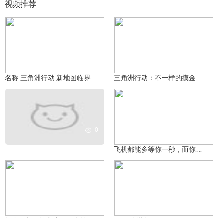
视频推荐
游戏兔馆长
9.7万
游戏兔馆长
10.4万
名称:三角洲行动:新地图临界点双端试玩!剌激来自平战斗体验（三角洲行动926正式上线）
三角洲行动：不一样的摸金体验，射击游戏玩家的菜！
0
三角洲糕鼠
3913
飞机都能多等你一秒，而你的女朋友呢？
本周my
小阿刀
2161
1831