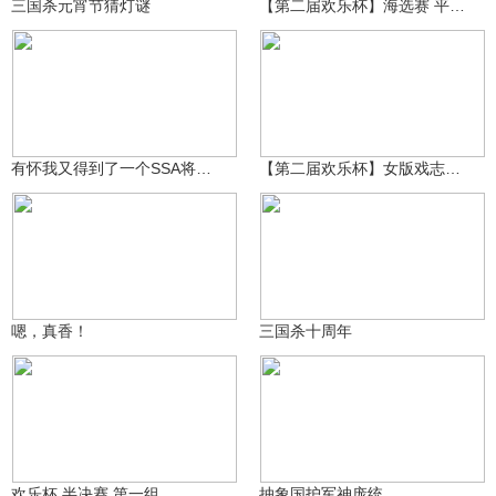
三国杀元宵节猜灯谜
【第二届欢乐杯】海选赛 平民强将 阎柔朴实好用！
故国有怀
游戏小助手
309
3463
有怀我又得到了一个SSA将灵，来为我庆贺吧 #三国杀十周年
【第二届欢乐杯】女版戏志才的绝对防御！
樱尚、BAT
可亲的洛神赋
921
353
嗯，真香！
三国杀十周年
影魔团の老吴
潜渊剑·吞岳
389
971
欢乐杯 半决赛 第一组
抽象国护军神庞统