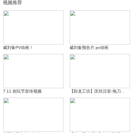
视频推荐
游戏小助手
游戏小助手
1917
393
威刘备PV动画！
威刘备预告片 pv动画
游戏小助手
游戏小助手
194
318
7.11 创玩节宣传视频
【卧龙工坊】匡扶汉室-拖刀计关卡视频攻略！
游戏小助手
boxer_2508639179c
1330
481