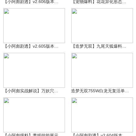
【小阿彪剧透】v2.606版本前瞻爆料
【宠物爆料】花花异化形态技能展示！
～小阿彪～
1.9万
皛
3930
【小阿彪剧透】v2.605版本前瞻爆料
【造梦无双】九尾天狐爆料！鸽几年的玩家交易行即将上线！
～小阿彪～
2.1万
狐妖小月
3246
【小阿彪实战解说】万妖穴雷之祖巫打法解析
造梦无双755W白龙无复活单刷雷巫
～小阿彪～
12.8万
～小阿彪～
2万
【小阿彪爆料】萧嫣技能展示
【小阿彪剧透】v2.604版本前瞻爆料