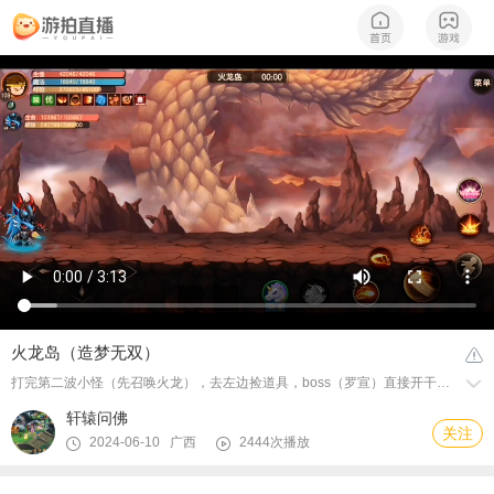
火龙岛（造梦无双）
打完第二波小怪（先召唤火龙），去左边捡道具，boss（罗宣）直接开干，打完第二形态，快速去边缘回血（干货分享），等宠物干掉弓箭后再出去，这样胜率大。
轩辕问佛
关注
2024-06-10 广西
2444次播放