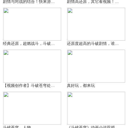
剧情与对战的结合！快来游戏中感受斗破苍穹的世界吧！
剧情高还原，其它看视频！《斗破苍穹：巅峰对决》评测！
软软黑二哥
6.2万
浪小六阿
14.1万
经典还原，超燃战斗，斗破苍穹巅峰对决等你来玩
还原度超高的斗破剧情，谁的DNA又动了起来？
KT、林坤坤哥
5.7万
栀寒酒笙
401
【视频创作者】斗破苍穹处，巅峰对决时
真好玩，都来玩
瞌睡小浩
3个鸡蛋！
8.4万
3358
斗破苍穹。人物
《斗破苍穹》动画小说双授权，天蚕土豆亲临体验的正版手游！