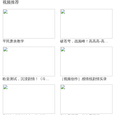
视频推荐
☆☆小梦☆☆
1.9万
单单没睡着
13.4万
平民萧炎教学
破苍穹，战巅峰！高高高-高还原的《斗破苍穹》IP燃爽动作手游
熊猫游戏视频
11.5万
星月皎洁
6.8万
欧皇测试，沉浸剧情！《斗破苍穹：巅峰对决》可玩点一览！
［视频创作］感情线剧情实录
非凡兄
19万
熊猫游戏视频
7万