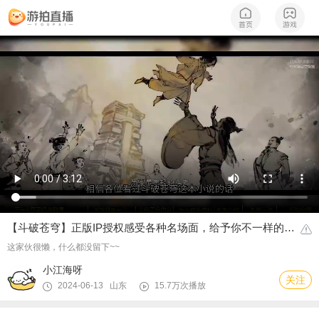
【斗破苍穹】正版IP授权感受各种名场面，给予你不一样的体验！
这家伙很懒，什么都没留下~~
小江海呀
关注
2024-06-13 山东
15.7万次播放