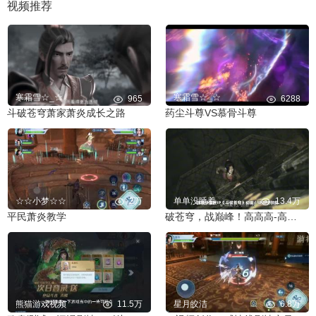
视频推荐
寒霜雪☆_☆
寒霜雪☆_☆
965
6288
斗破苍穹萧家萧炎成长之路
药尘斗尊VS慕骨斗尊
☆☆小梦☆☆
2万
单单没睡着
13.4万
平民萧炎教学
破苍穹，战巅峰！高高高-高还原的《斗破苍穹》IP燃爽动作手游
熊猫游戏视频
11.5万
星月皎洁
6.8万