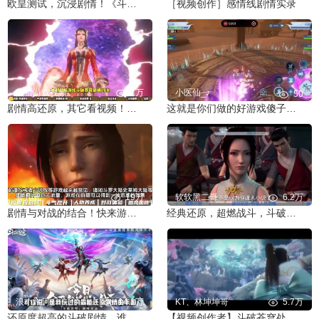
欧皇测试，沉浸剧情！《斗破苍穹：巅峰对决》可玩点一览！
［视频创作］感情线剧情实录
熊猫游戏视频
7万
小医仙_♪
50
剧情高还原，其它看视频！《斗破苍穹：巅峰对决》评测！
这就是你们做的好游戏傻子策划
非凡兄
19万
软软黑二哥
6.2万
剧情与对战的结合！快来游戏中感受斗破苍穹的世界吧！
经典还原，超燃战斗，斗破苍穹巅峰对决等你来玩
浪小六阿
14.1万
KT、林坤坤哥
5.7万
还原度超高的斗破剧情，谁的DNA又动了起来？
【视频创作者】斗破苍穹处，巅峰对决时