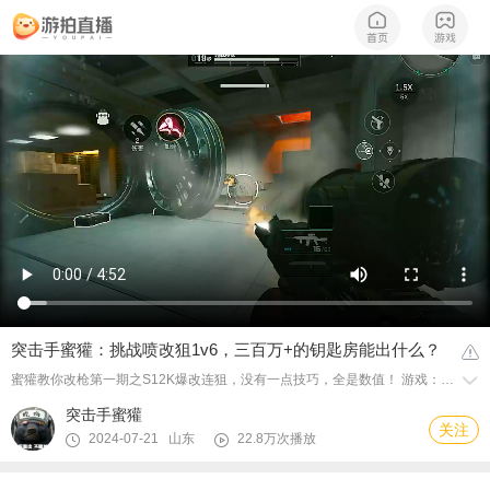
突击手蜜獾：挑战喷改狙1v6，三百万+的钥匙房能出什么？
蜜獾教你改枪第一期之S12K爆改连狙，没有一点技巧，全是数值！ 游戏：三角洲行动-手游端
突击手蜜獾
关注
2024-07-21 山东
22.8万次播放