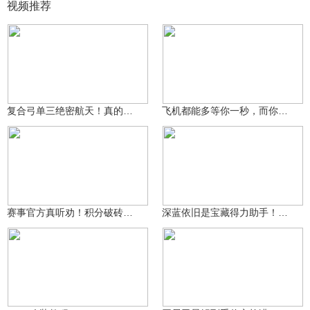
视频推荐
本周my
三角洲糕鼠
4829
4150
复合弓单三绝密航天！真的可行吗
飞机都能多等你一秒，而你的女朋友呢？
神奇的小煦子
神奇的小煦子
2364
2096
赛事官方真听劝！积分破砖制登场，地图降落点优化，比赛看点十足
深蓝依旧是宝藏得力助手！零号大坝8号藏宝图双点位分享
小阿刀
片哥三角洲行动
2031
3449