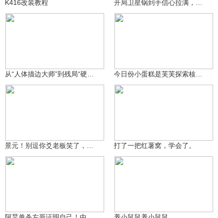
K416改装教程
开局卫星锅到手信心拉满，多重搞笑失误叠满，结局猝不及防
神奇的小煦子
本周my
1万
1017
从“人体描边大师”到残局“硬脚蟹”！Aqing三小时完成蜕变
今日份小蛋糕是芙芙探索核电站！
本周my
你的错不我怪你
842
1434
景元！别逗你爻老板笑了，这巴克什轻松拿下
打了一把红薯窝，学会了。
神奇的小煦子
森烁丶知客吟
721
2005
阿昊单杀左哥证明自己！中控闪击离心真有说法
养小鼠鼠养小鼠鼠