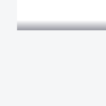
红色题材网络视听作品展播
热门分类
全部直播
手游频道
端游频道
西普大陆
三角洲行动
永劫无