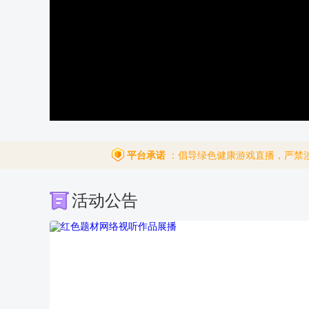
平台承诺
：倡导绿色健康游戏直播，严禁
活动公告