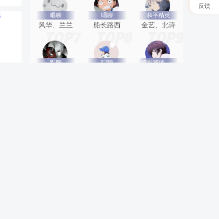
反馈
唱聊
唱聊
和平精英
风华、兰兰
船长路西
金艺、北诗
唱聊
唱聊
诡影藏锋-中式志怪搜打撤
生死狙击
海变的苦涩
森烁丶薄荷姊妹
金艺丶林许
更多
狙击2
造梦无双
王者荣耀