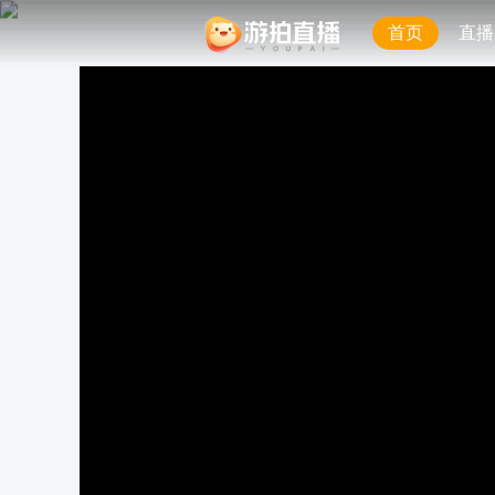
首页
直播