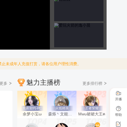
禁止未成年人充值打赏，请各位用户理性消费。
魅力主播榜
更多
更多排行榜
开播
无畏契约-PC
火线精英
王者荣耀
余梦小宝ω
森烁丶文能招收主播
Mwu裙裙大王ฅ
帮助