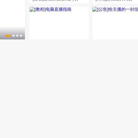
暑期充值欢乐节
[教程]电脑直播指南
[公告]给主播的一封信
间手游
生死狙击
火线精英
生死