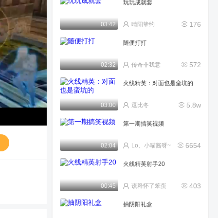
玩玩成就套
176
03:42
晴阳挚约
随便打打
572
02:32
传奇非我意
火线精英：对面也是蛮坑的
5.8w
03:00
逗比冬
第一期搞笑视频
送
6654
02:04
Lo、小喵酱呀~
火线精英射手20
403
00:45
该释怀了笨蛋
抽阴阳礼盒