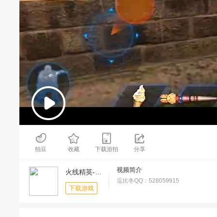
00:00
/
03:04
拍豆
收藏
下载游拍
分享
视频简介
火线精英-S43赛季
逗比冬QQ：528059915
下载游戏