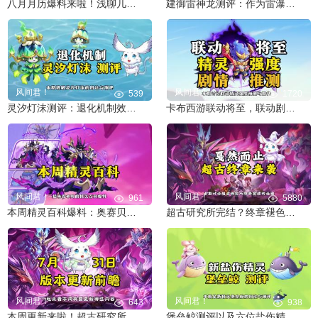
八月月历爆料来啦！浅聊几个重点和期待✨
建御雷神龙测评：作为雷瀑天空的霸主精灵，是否值得培养？
风间君！
风间君！
539
1720
灵汐灯沫测评：退化机制效果如何？是否值得培养？
卡布西游联动将至，联动剧情与精灵强度推测与浅谈
风间君！
风间君！
961
5880
本周精灵百科爆料：奥赛贝斯、建御雷神龙、雷雨水母、鸣雷猩等
超古研究所完结？终章褪色之城将上线，谈看法与期待
风间君！
风间君！
643
938
本周更新来啦！超古研究所开放新区域，奥赛贝斯登场✨
堡垒鲸测评以及六位盐伤精灵的盘点与对比