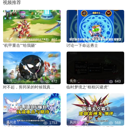
视频推荐
先生-_
先生-_
407
773
“机甲重击”“给我砸”
讨论一下命运勇士
先生-_
先生-_
472
643
对不起，剪邦呆的时候我真的没绷住
临时梦境之“框框闪避虎”
风间君！
风间君！
1753
568