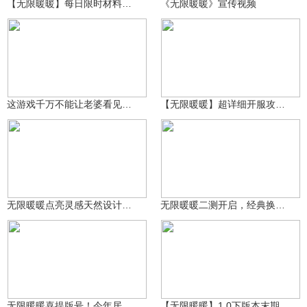
【无限暖暖】每日限时材料收集路线
《无限暖暖》宣传视频
熊猫游戏视频
4万
打游戏的老二
8.8万
这游戏千万不能让老婆看见，不然“后患无穷”
【无限暖暖】超详细开服攻略，0基础入门
简一椰
11.3万
4399才子解说
3.5万
无限暖暖点亮灵感天然设计任务完成攻略!
无限暖暖二测开启，经典换装加入开放世界
少年共勉
13.3万
小松一直在
3.4万
无限暖暖喜提版号！今年居然能玩到女性向开放世界啦！
【无限暖暖】1.0下版本末期必做事项！查漏补缺