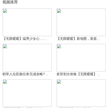
视频推荐
打游戏的老二
9.5万
打游戏的老二
2.9万
【无限暖暖】猛男少女心，游戏玩法介绍
【无限暖暖】新地图，新套装，通关典雅天王
简一椰
4.6万
打游戏的老二
4.9万
稻草人拉彩旗任务完成攻略?还可以一箭双雕!
老登初次体验【无限暖暖】，新世界的大门，打开了！
打游戏的老二
4万
种视频小分队
17.1万