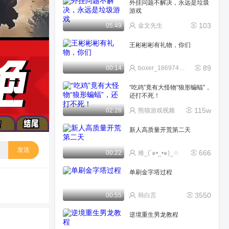
外挂问题不解决，永远是垃圾
游戏
103
05:49
金文先生
王彬彬彬有礼物，你们
89
00:14
boxer_186974203hb
“吃鸡”竟有大怪物“狼形蝙蝠”，
还打不死！
115w
02:28
熊猫游戏视频
新人高质量开荒第二天
发送
666
00:22
难_(´๑•_•๑)_☆
单刷金字塔过程
3550
00:55
韩白言
逆境重生男龙教程