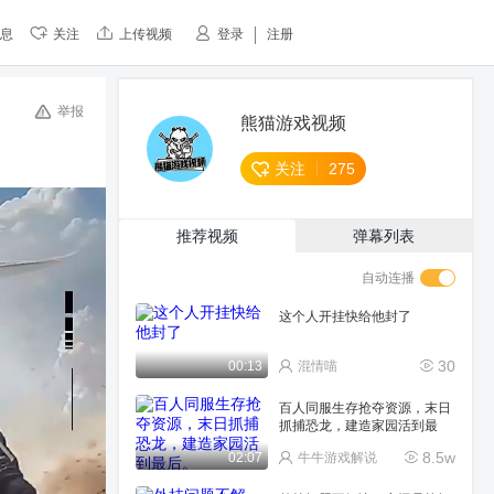
息
关注
上传视频
登录
注册
举报
熊猫游戏视频
关注
275
推荐视频
弹幕列表
自动连播
这个人开挂快给他封了
30
00:13
混情喵
百人同服生存抢夺资源，末日
抓捕恐龙，建造家园活到最
后。
8.5w
02:07
牛牛游戏解说