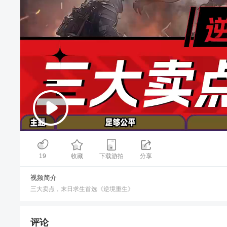
00:00
/
02:06
19
收藏
下载游拍
分享
视频简介
三大卖点，末日求生首选《逆境重生》
评论