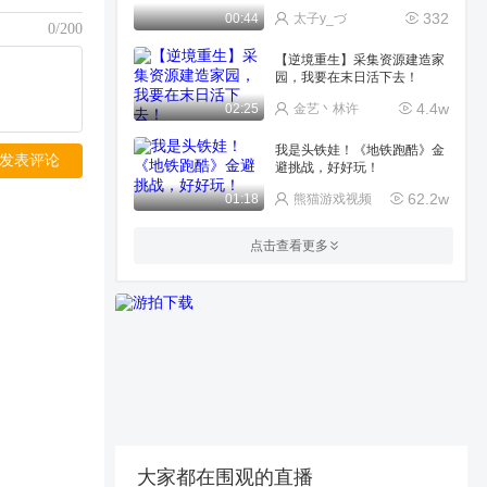
332
00:44
太子y_づ
0/200
【逆境重生】采集资源建造家
园，我要在末日活下去！
4.4w
02:25
金艺丶林许
我是头铁娃！《地铁跑酷》金
发表评论
避挑战，好好玩！
62.2w
01:18
熊猫游戏视频
第7天的boss塔都有什么东
点击查看更多
西，版本更新通关后有没有奖
励.
629
02:24
源于瑶
二级军事基地如何打，怎么白
嫖蓝卡房.
1787
03:09
源于瑶
没人管666
40
00:29
boxer_826017534ka
大家都在围观的直播