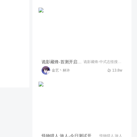
逆境重生 这还能钻进石头里面
无敌了嘟
954
01:21
柯尼恩
高出金！高还原！玩法一般！
《镇魂街：天生为王》评测！
61.1w
02:36
熊猫游戏视频
《逆境重生》百名玩家共生存-
诡影藏锋-首测开启-试玩直播
诡影藏锋-中式志怪搜打撤
恐龙元素与末日废土画风融合
～
金艺丶林许
13.8w
1.2w
05:08
羊村村长·
十五分钟内开7个据点的保险
箱
562
14:05
超神华帝
贪不是错，死亡定有原因！玩
《超凡先锋》你贪了吗？
49.4w
02:05
熊猫游戏视频
不删档不限号！2月份与《黎
怪物猎人:旅人-今日测试开启！
怪物猎人:旅人