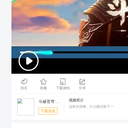
00:00
/
00:22
拍豆
收藏
下载游拍
分享
视频简介
斗破苍穹:巅峰对决
这家伙很懒，什么都没留下~~
下载游戏