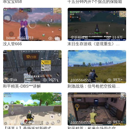
乖宝宝658
十五分钟内开7个据点的保险箱
空折枝枝枝
11.9万
boxer_826017534ka
40
没人管666
末日生存游戏《逆境重生》这脑洞可太大了！新手必看攻略少走弯路
心宰ya
99万+
99万+
1035564550
和平精英-DBS***讲解
刺激战场：信号枪把空投箱打上天？竟掉下来两把AWM！
是泽某人啊
99万+
99万+
1035564550
【泽某人】香肠派对新模式：原味生存战
和平精英：捡遍全场四个空投箱 上千发马格南 超富物资落地六杀