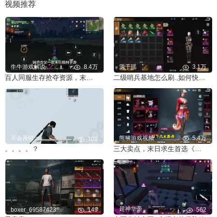
视频推荐
牛牛游戏解说
8.4万
源于瑶
3.1万
百人同服生存抢夺资源，末日抓捕恐龙，建造家园活到最后。
二级哨兵基地怎么刷.,如何快速出去.
不会再错℡
熊猫游戏视频
5.4万
109
。。。。？
三大卖点，末日求生首选《逆境重生》
超神华帝
boxer_695874231pd
149
562