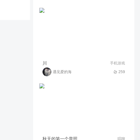
三丽鸥联动家具第2弹来啦～
2w
08:52
Biscousin
感谢杠哥的百万榜
1317
01:48
金艺、阿猫狸ฅ
旮旯game
川
手机游戏
遇见爱的海
259
9615
10:14
木反友
一觉醒来发现茅草屋变皇宫
了，服霸家还建了万里长城
2044
00:43
一点玩游戏
雷掣圣翼又优化了？这白色金
属光泽如何？
2823
00:53
小霸王解说哟
对峙2击杀集锦
秋天的第一个普照
唱聊