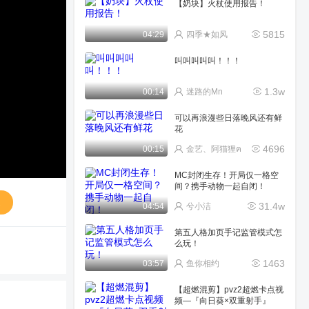
【奶块】火杖使用报告！
5815
04:29
四季★如风
叫叫叫叫叫！！！
1.3w
00:14
迷路的Mn
可以再浪漫些日落晚风还有鲜
花
4696
00:15
金艺、阿猫狸ฅ
MC封闭生存！开局仅一格空
间？携手动物一起自闭！
送
31.4w
04:54
兮小洁
第五人格加页手记监管模式怎
么玩！
1463
03:57
鱼你相约
【超燃混剪】pvz2超燃卡点视
频—『向日葵×双重射手』