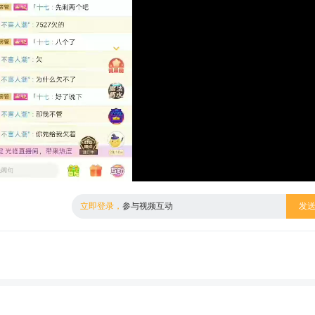
倍数
标清
立即登录，
参与视频互动
发