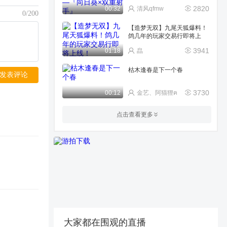
2820
00:32
清风qfmw
0/200
【造梦无双】九尾天狐爆料！
鸽几年的玩家交易行即将上
线！
3941
01:18
皛
枯木逢春是下一个春
发表评论
3730
00:12
金艺、阿猫狸ฅ
排位遇到弓箭手和牛仔不要慌
点击查看更多
2452
02:36
一朵超模的闲云
套路直接给！20分钟生存手游
大揭秘？
5358
01:20
安利宝
开局卫星锅到手信心拉满，多
重搞笑失误叠满，结局猝不及
防
3443
00:55
片哥三角洲行动
大家都在围观的直播