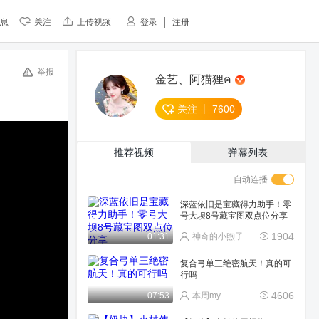
息
关注
上传视频
登录
注册
举报
金艺、阿猫狸ฅ
关注
7600
推荐视频
弹幕列表
自动连播
深蓝依旧是宝藏得力助手！零
号大坝8号藏宝图双点位分享
1904
01:31
神奇的小煦子
复合弓单三绝密航天！真的可
行吗
4606
07:53
本周my