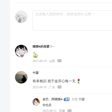
猫狸ฅ的老婆！~
2025-06-19
山西
十柒`
有幸相识 祝千金开心每一天
2025-06-10
广东
金艺、阿猫狸ฅ
回复
十柒`
你也是
2025-06-11
安徽