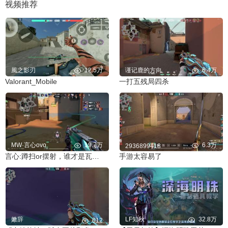
视频推荐
風之影刃
12.5万
谨记鹿的方向
6.4万
Valorant_Mobile
一打五残局四杀
MW·言心ovo
19.7万
6.3万
2936899418
言心:蹲扫or摆射，谁才是瓦手最权威的开火方式！
手游太容易了
嫩辞
LF知秋
32.8万
612