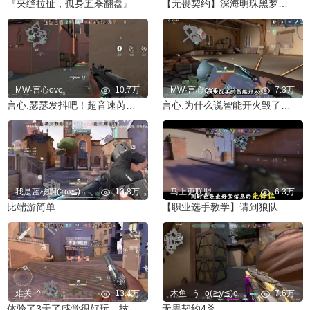
『夹缝拉扯，孤身五杀翻盘』
【无畏契约】深海明珠黑梦点位教学！
MW·言心ovo
10.7万
MW·言心ovo
7.3万
言心:瑟瑟发抖吧！超音速芮娜排位精彩集锦！
言心:为什么说智能开火毁了瓦手游？蹲扫幻影还是太权威了！
我是蓝桉啊(≧ω≦)
13.8万
马上更联盟
6.3万
比端游简单
【职业选手教学】请到狼队首发先锋位欧欧教大家玩猎枭！
难关_^
13.4万
木鱼_う_o(≧v≦)o
7.6万
体验了3天了感觉很好玩，技能什么的都很简单，非常推荐
无畏契约4杀