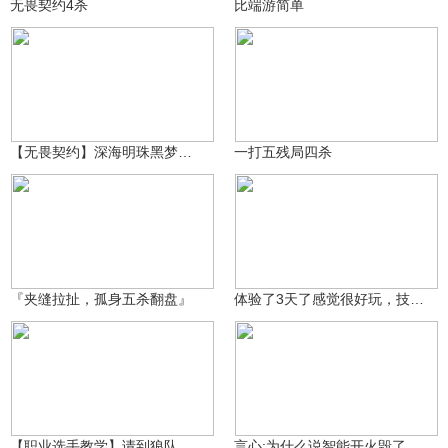
无畏契约4杀
比端游简单
LF知秋
32.8万
谨记鹿的方向
6.4万
【无畏契约】深海明珠黑梦点位教学！
一打五残局四杀
嫩辞
难关_^
13.4万
620
『夹缝拉扯，孤身五杀翻盘』
体验了3天了感觉很好玩，技能什么的都很简单，非常推荐
马上更联盟
6.3万
MW·言心ovo
7.3万
【职业选手教学】请到狼队首发先锋位欧欧教大家玩猎枭！
言心:为什么说智能开火毁了瓦手游？蹲扫幻影还是太权威了！