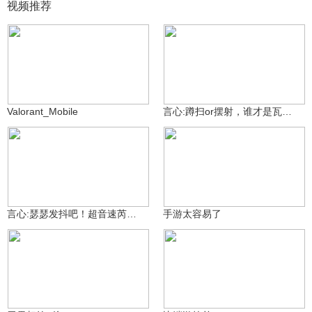
视频推荐
風之影刃
12.5万
MW·言心ovo
19.7万
Valorant_Mobile
言心:蹲扫or摆射，谁才是瓦手最权威的开火方式！
MW·言心ovo
10.7万
6.3万
2936899418
言心:瑟瑟发抖吧！超音速芮娜排位精彩集锦！
手游太容易了
木鱼_う_o(≧v≦)o
7.7万
我是蓝桉啊(≧ω≦)
13.8万