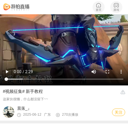
#视频征集# 新手教程
这家伙很懒，什么都没留下~~
晨落_』
关注
2025-06-12 广东
270次播放