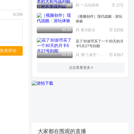
苏里战列舰
272
01:09
一点玩游戏
0/200
［视频创作］现代战舰：游玩
体验
5206
05:25
星月皎洁
花了30游币买了一个30天的月
卡5月27号到期
发表评论
6367
01:25
唐门-金艺丶星光盒饭
现代战舰航母出击
点击查看更多
167
00:43
星语丶执笔绘苍穹
别听某些人瞎说伤害挺高的
161
00:18
boxer_865732940ya
F16画面
131
00:45
木糖_€
大家都在围观的直播