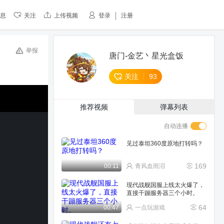
息
关注
上传视频
登录
注册
举报
唐门-金艺丶星光盒饭
关注
93
推荐视频
弹幕列表
自动连播
见过泰坦360度原地打转吗？
169
00:11
青风血雨泪
现代战舰国服上线太火爆了，
直接干蹦服务器三个小时。
64
00:47
一点玩游戏