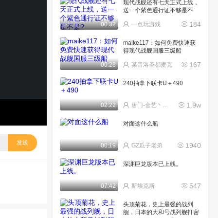
现代战舰还有七天正式上线，
送一个紫色通行证不够是不
是?
184
00:32
一点玩游戏
maike117：如何免费快速获
得现代战舰国服三级船
167
00:28
某音洛圣都麦克
240抽拿下联卡U＋490
1.9w
02:22
唐门-金艺丶星光盒饭
对面这什么船
发送
1940
00:19
GZ瓜子老弟
深渊巨龙版本已上线。
547
07:42
斯埃克斯
头顶菊花，史上最强的战列
舰，日本的大和号战列舰打密