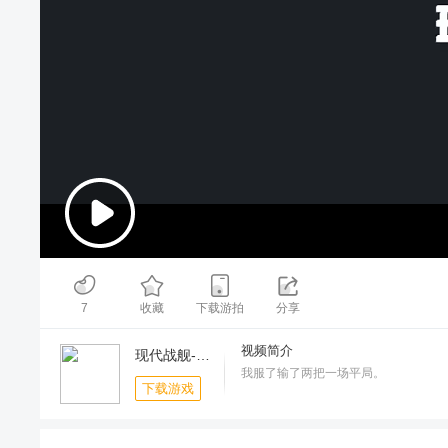
00:00
/
11:17
7
收藏
下载游拍
分享
视频简介
现代战舰-周年庆送万元礼包
我服了输了两把一场平局。
下载游戏