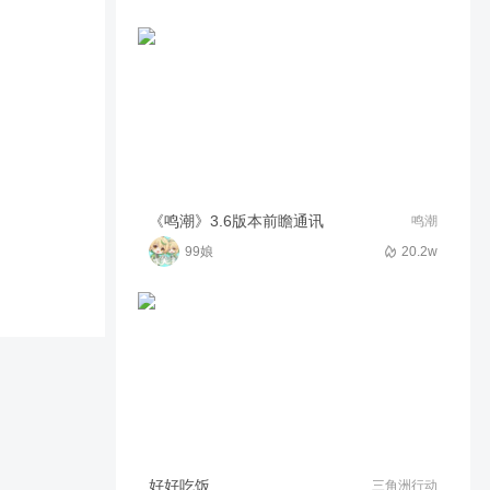
现代战舰国际服潜艇大改版，
国服会同步国际服，国服想赚
一个亿的
230
00:33
一点玩游戏
卡车人生：喜提天马
4967
09:34
唐门-金艺丶星光盒饭
运气真好，这就得058了。
《鸣潮》3.6版本前瞻通讯
鸣潮
99娘
20.2w
137
00:21
泼辣企鹅J1t
《现代战舰》已上线！来游戏
体验5ⅴ5海战
403
23:26
斯埃克斯
大号120抽拿下联卡U＋510
3826
00:29
唐门-金艺丶星光盒饭
卡车人生：给给指南村的村民
好好吃饭
三角洲行动