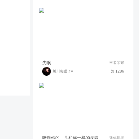
这就是中国华清舰的实力吗？
171
05:39
^O^phe
两个激光防空武器的华清舰表
示还有谁！
259
02:26
现代战舰我回来了
现代战舰国服萌新玩家航母舰
失眠
王者荣耀
载机教学，皇牌空战模式一分
钟学会#
川川失眠了y
1286
119
00:42
一点玩游戏
我去挺好玩
91
00:30
boxer_673850124ta
一款以现代海战为背景的战争
策略类多人在线竞技手游。
3.6w
04:25
TC阿耀
官方送的华清舰打人机局很好
陪伴你的，是和你一样的灵魂
迷你世界