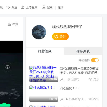
息
关注
上传视频
登录
注册
举报
现代战舰我回来了
关注
推荐视频
弹幕列表
自动连播
现代战舰国服一天肝2500黄金
教学，两天肝完通行证简简单
单
718
00:46
一点玩游戏
什么情况？！！
226
00:29
LMK-divinity-spirit