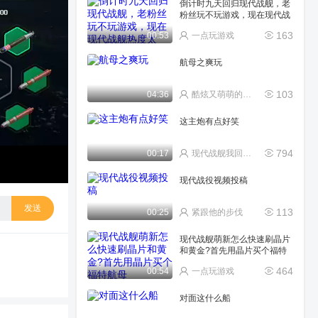
倒计时九天回归现代战舰，老
粉丝玩不玩游戏，现在现代战
舰热度太
163
00:53
一点玩游戏
航母之爽玩
103
04:36
酷炫又萌萌的盒饭gz4b
这主炮有点好笑
794
00:17
现代战舰我回来了
现代战役视频投稿
发送
113
00:25
紧跟他的步伐
现代战舰萌新怎么快速刷晶片
和黄金?首先用晶片买个福特
航母
464
00:54
一点玩游戏
对面这什么船