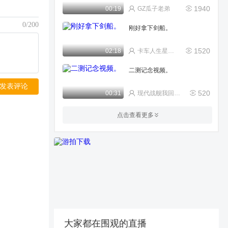
1940
00:19
GZ瓜子老弟
0/200
刚好拿下剑船。
1520
02:18
卡车人生星河(T团）
二测记念视频。
发表评论
520
00:31
现代战舰我回来了
现代战舰第一艘战列舰，主播
点击查看更多
选大和号战列舰
301
00:35
一点玩游戏
海外爆火军事游戏《现代战
舰》，带你体验更真实的海上
大战场！
2.1w
02:23
3金〇
你游bug害得我从500万亏的
连裤衩子都不剩
20
00:19
第一代执剑人罗辑
大家都在围观的直播