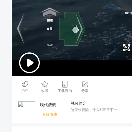
00:00
/
05:15
拍豆
收藏
下载游拍
分享
视频简介
现代战舰-周年庆送万元礼包
这家伙很懒，什么都没留下~~
下载游戏