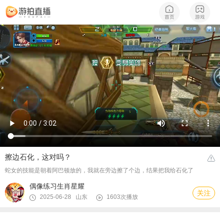
擦边石化，这对吗？
蛇女的技能是朝着阿巴顿放的，我就在旁边擦了个边，结果把我给石化了
偶像练习生肖星耀
关注
2025-06-28 山东
1603次播放