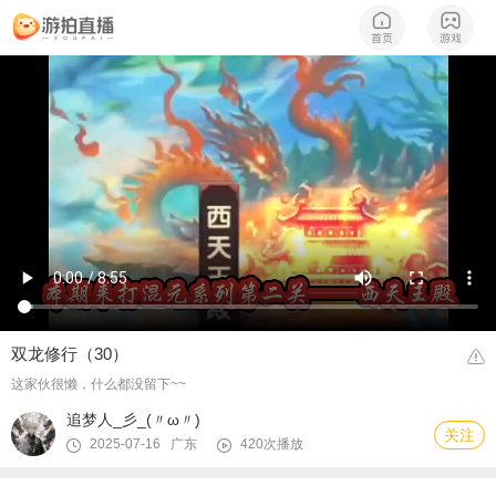
双龙修行（30）
这家伙很懒，什么都没留下~~
追梦人_彡_(〃ω〃)
关注
2025-07-16 广东
420次播放