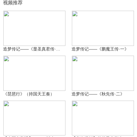
视频推荐
追梦人_彡_(〃ω〃)
追梦人_彡_(〃ω〃)
48
32
造梦传记——《显圣真君传·一》
造梦传记——《鹏魔王传·一》
追梦人_彡_(〃ω〃)
追梦人_彡_(〃ω〃)
318
40
《琵琶行》（持国天王奏）
造梦传记——《秋先传·二》
～小阿彪～
2.3万
造梦-小双
6913