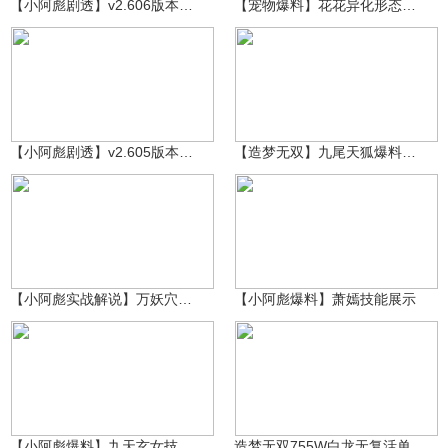
【小阿彪剧透】v2.606版本前瞻爆料
【宠物爆料】花花异化形态技能展示！
～小阿彪～
1.9万
皛
4001
【小阿彪剧透】v2.605版本前瞻爆料
【造梦无双】九尾天狐爆料！鸽几年的玩家交易行即将上线！
～小阿彪～
2.2万
～小阿彪～
12.8万
【小阿彪实战解说】万妖穴雷之祖巫打法解析
【小阿彪爆料】萧嫣技能展示
～小阿彪～
8.4万
狐妖小月
3254
【小阿彪爆料】九天玄女技能全面展示
造梦无双755W白龙无复活单刷雷巫