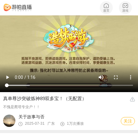
真单尊沙突破炼神89双多宝！（无配置）
不愧是爬塔专业户！！
关于故事与否
关注
2025-07-31 广东
1万次播放