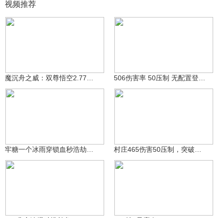
视频推荐
关于故事与否
关于故事与否
169
1541
魔沉舟之威：双尊悟空2.77浩劫龟
506伤害率 50压制 无配置登顶觉性50层！
关于故事与否
关于故事与否
1668
1642
牢糖一个冰雨穿锁血秒浩劫雀儿
村庄465伤害50压制，突破觉性39层：即将登顶！
盒子用户46343515
RicardoM雨
5820
835