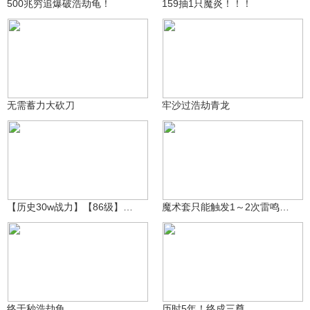
500兆穷追爆破浩劫龟！
159抽1只魔炎！！！
听雨成长记录m
空一城等一人_△
2447
1004
无需蓄力大砍刀
牢沙过浩劫青龙
核反应堆啊
指尖e年华
5809
579
【历史30w战力】【86级】【双圣品】【劫元境】【无法相】
魔术套只能触发1～2次雷鸣，蛇套也是这样吗？
浮生鲨鱼Cfz
时尚的龙龙_
543
516
终于秒浩劫龟
历时5年！终成三尊