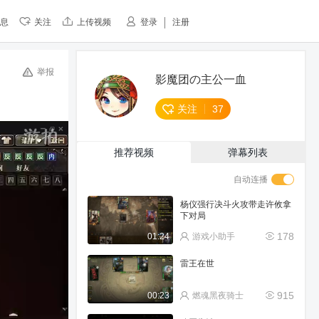
息
关注
上传视频
登录
注册
举报
影魔团の主公一血
关注
37
推荐视频
弹幕列表
自动连播
杨仪强行决斗火攻带走许攸拿
下对局
178
01:24
游戏小助手
雷王在世
915
00:23
燃魂黑夜骑士