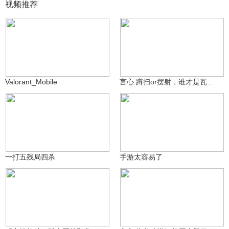
视频推荐
風之影刃
12.5万
MW·言心ovo
19.7万
Valorant_Mobile
言心:蹲扫or摆射，谁才是瓦手最权威的开火方式！
谨记鹿的方向
6.4万
6.3万
2936899418
一打五残局四杀
手游太容易了
嫩辞
MW·言心ovo
7.3万
612