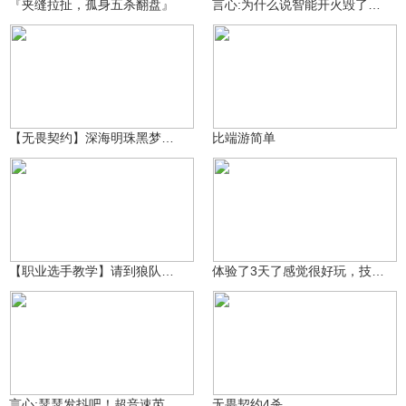
『夹缝拉扯，孤身五杀翻盘』
言心:为什么说智能开火毁了瓦手游？蹲扫幻影还是太权威了！
LF知秋
32.8万
我是蓝桉啊(≧ω≦)
13.8万
【无畏契约】深海明珠黑梦点位教学！
比端游简单
马上更联盟
6.3万
难关_^
13.4万
【职业选手教学】请到狼队首发先锋位欧欧教大家玩猎枭！
体验了3天了感觉很好玩，技能什么的都很简单，非常推荐
MW·言心ovo
10.7万
木鱼_う_o(≧v≦)o
7.6万
言心:瑟瑟发抖吧！超音速芮娜排位精彩集锦！
无畏契约4杀