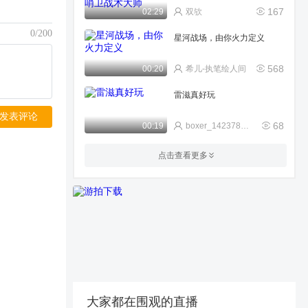
167
02:29
双欤
0/200
星河战场，由你火力定义
568
00:20
希儿-执笔绘人间
雷滋真好玩
发表评论
68
00:19
boxer_142378965cb
无畏契约：源能引爆！八回合
点击查看更多
生死对抗，加入阵营抉择之
战！
7.7w
02:26
浪小六阿
捷丰五杀。。。
633
00:30
木鱼_う_o(≧v≦)o
言心:三指手搓玩家的瞄准到底
能有多强/无畏契约手游
2.3w
02:09
MW·言心ovo
大家都在围观的直播