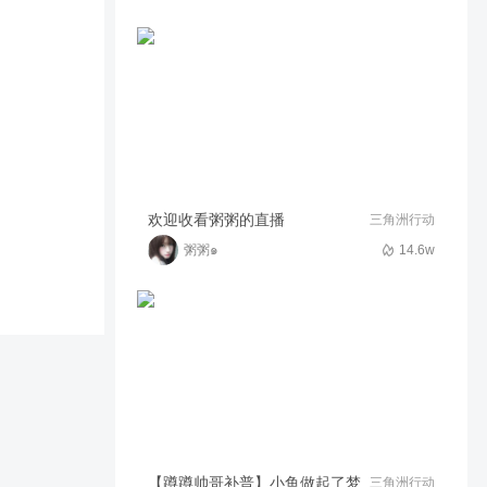
【职业选手教学】请到EP首发
控场位选手教大家玩幽影！
1.1w
04:58
马上更联盟
喷子五杀，嚎玩
38
00:34
迷路的Mn
一期视频助你迅速上手无畏契
欢迎收看粥粥的直播
三角洲行动
约手游英雄「尚勃勒」！
粥粥๑
14.6w
167
03:17
原神糕手奇迹再现
付航的打瓦必胜法则，除了
Passion,还有……
1652
06:32
·惊蛰
A点保安点位
163
01:30
欣然自乐呀
【无畏契约手游】武器靠队友
【蹲蹲帅哥补普】小鱼做起了梦
三角洲行动