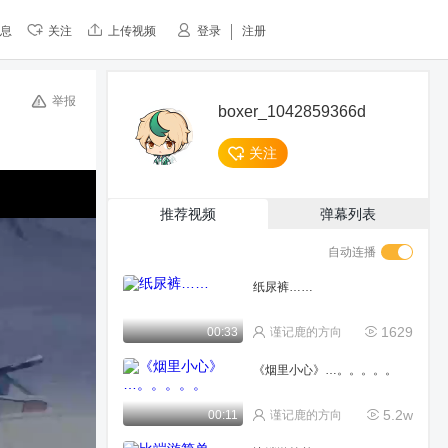
息
关注
上传视频
登录
注册
举报
boxer_1042859366d
关注
推荐视频
弹幕列表
自动连播
纸尿裤……
1629
00:33
谨记鹿的方向
《烟里小心》…。。。。。
5.2w
00:11
谨记鹿的方向