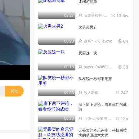
比端游简单
13.8w
03:27
我是蓝桉啊(≧ω≦)
火男火男2
64
00:28
森烁丶小开心ovo
反应这一块
38
00:18
boxer_9406827157b
队友说一秒都不用剪
发送
247
00:55
故人听雨·
底下留下评论，看看你们的战
绩
125
00:26
心悦-无畏黎鸣俱乐部
无畏契约奇乐评测：科技感拉
满的哨卫战术大师