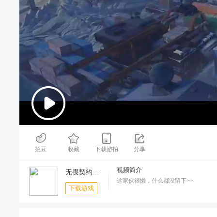
00:00
/
00:22
拍豆
收藏
下载游拍
分享
视频简介
无畏契约：源能行动-一周年版本
这家伙很懒，什么都没留下~~
下载游戏