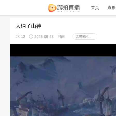
首页
直播
太讷了山神
12
2025-08-23
河南
无畏契约：源能行动