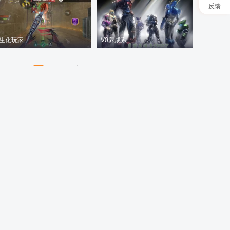
反馈
生化玩家
V0养成系
魅力主播榜
更多
更多排行榜
小游戏
小游戏
三角洲行动
海变的苦涩
金艺、北诗鸽鸽
影儿Rowen
唱聊
唱聊
三角洲行动
森烁丶桃小莹锤布丁
Mwu裙裙大王ฅ
粥粥๑
火线精英
唱聊
王者荣耀
维京传奇
森烁丶文能招收主播
金艺丶黑
风华、弱水