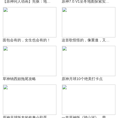
【原神同人动画】先驱：地表之上EP1
原神7.0.V1至冬地图探索实机演示视频其一
青年不负卿
玖健
2044
9987
面包会有的，女生也会有的！
这首歌怪怪的，像重逢，又像离别
妮莲子
提瓦特老村长
825
5863
草神纳西妲拖尾攻略
原神月球10个绝美打卡点
提瓦特老村长
萌宠教主
59.2万
2327
原神月球版本的有趣小彩蛋
一首原神版《踏山河》，带你领略提瓦特四国风光