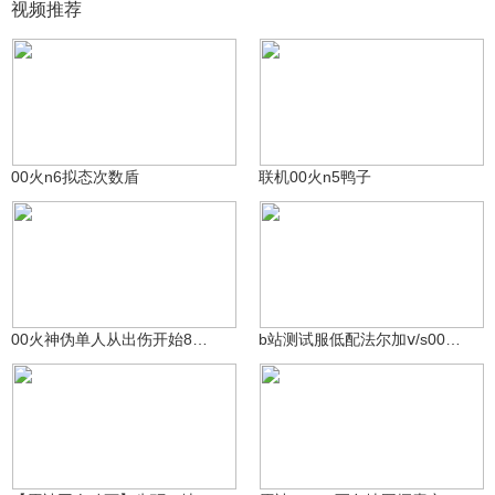
视频推荐
[清念]_△_
[清念]_△_
238
222
00火n6拟态次数盾
联机00火n5鸭子
[清念]_△_
[清念]_△_
123
155
00火神伪单人从出伤开始8秒9级世界妙脆角
b站测试服低配法尔加ⅴ/s00火伪单人
米哈游动画
12.3万
沃雅妮莎
4964