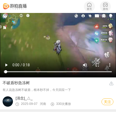
不破盾秒急冻树
有人说急冻树不破盾，根本秒不掉，今天回应一下
[清念]_△_
关注
2025-09-07 河南
330次播放