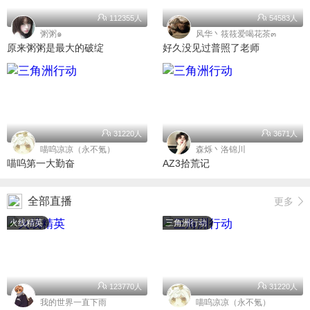
112355人
54583人
粥粥๑
风华丶筱筱爱喝花茶๓
原来粥粥是最大的破绽
好久没见过普照了老师
31220人
3671人
喵呜凉凉（永不氪）
森烁丶洛锦川
喵呜第一大勤奋
AZ3拾荒记
全部直播
更多
火线精英
三角洲行动
123770人
31220人
我的世界一直下雨
喵呜凉凉（永不氪）