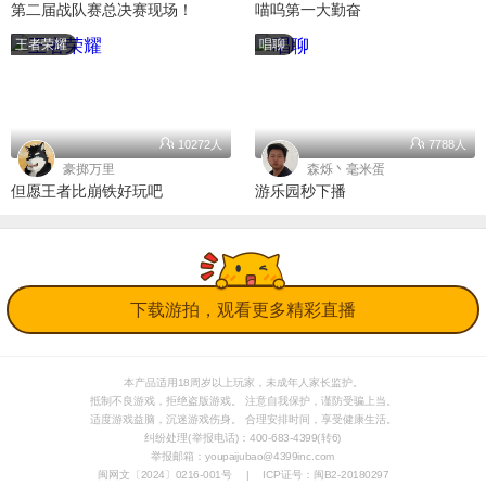
第二届战队赛总决赛现场！
喵呜第一大勤奋
王者荣耀
唱聊
10272人
7788人
豪掷万里
森烁丶毫米蛋
但愿王者比崩铁好玩吧
游乐园秒下播
下载游拍，观看更多精彩直播
本产品适用18周岁以上玩家，未成年人
家长监护
。
抵制不良游戏，拒绝盗版游戏。 注意自我保护，谨防受骗上当。
适度游戏益脑，沉迷游戏伤身。 合理安排时间，享受健康生活。
纠纷处理(举报电话)：400-683-4399(转6)
举报邮箱：youpaijubao@4399inc.com
闽网文〔2024〕0216-001号
|
ICP证号：闽B2-20180297