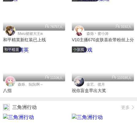
76757人
3192人
Mwu裙裙大王ฅ
森烁丶蜜小涛
和平精英新红装已上线
V10主播670皮肤喜欢带粉丝上分
和平精英
小游戏
11106人
110185人
森烁、阮阮啊～
金艺、揽月
八指
祝你盲盒早出大奖
三角洲行动
更多