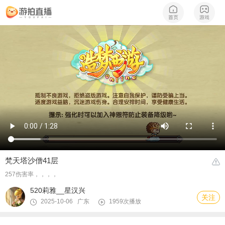
梵天塔沙僧41层
257伤害率，，，，
520莉雅__星汉兴
关注
2025-10-06 广东
1959次播放