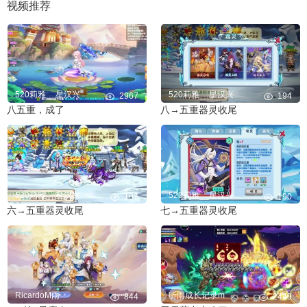
视频推荐
520莉雅__星汉兴
520莉雅__星汉兴
2967
194
八五重，成了
八→五重器灵收尾
520莉雅__星汉兴
520莉雅__星汉兴
107
190
六→五重器灵收尾
七→五重器灵收尾
RicardoM雨
听雨成长记录m
844
2449