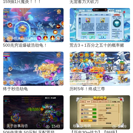
159抽1只魔炎！！！
无需蓄力大砍刀
盒子用户46343515
听雨成长记录m
5820
510
500兆穷追爆破浩劫龟！
荒古3＋1百分之五十的概率赌
浮生鲨鱼Cfz
时尚的龙龙_
543
516
终于秒浩劫龟
历时5年！终成三尊
关于故事与否
核反应堆啊
1543
5809
506伤害率 50压制 无配置登顶觉性50层！
【历史30w战力】【86级】【双圣品】【劫元境】【无法相】