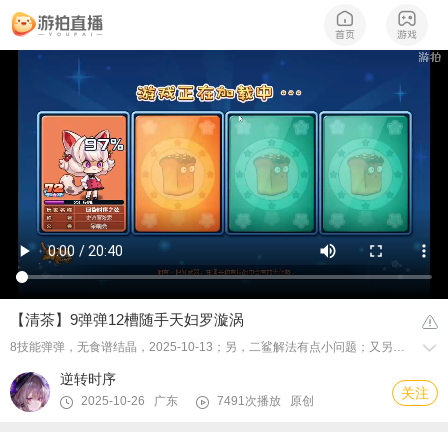
【清茶】9弹弹12槽随手天妇罗漩涡
8技能弹弹，无食谱结晶，2025-10-13；另，二鲨解法有点小问题；又另，**懿高平陵之变为的**家上位，某些人排挤别人后还要自诩忠臣良民、群众代表，但是介于当事人擅长维护自身名誉权的同时又喜欢侵犯他人名誉权，所以我不说是谁
逆转时序
关注
2025-10-26 广东
7491次播放
原创