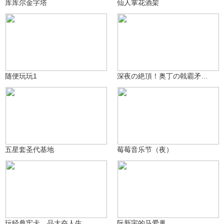
库库尔金字塔
仙人掌花酒架
漩涡博人{青年}
806
RainbowTK
622
随便玩玩1
深夜の絶頂！奥丁の戟霸矛初尝雷神禁果
漩涡博人{青年}
Dust-of-desert
418
414
五星套圣代基地
莓莓音乐节（夜）
漩涡博人{青年}
RainbowTK
410
407
玩经典牢卡，品大奋人生
阮新宇的马爱巢