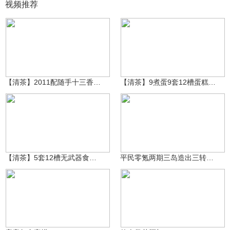
视频推荐
逆转时序
逆转时序
6705
5232
【清茶】2011配随手十三香中心岛
【清茶】9煮蛋9套12槽蛋糕钟楼夜
逆转时序
1343
RainbowTK
6894
【清茶】5套12槽无武器食谱结晶香料飞船
平民零氪两期三岛造出三转戟の霸
漩涡博人{青年}
漩涡博人{青年}
1564
871