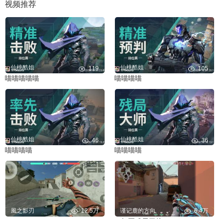
视频推荐
仙桃酷姐
仙桃酷姐
119
105
喵喵喵喵喵
喵喵喵喵
仙桃酷姐
仙桃酷姐
46
36
喵喵喵喵
喵喵喵喵
風之影刃
12.5万
谨记鹿的方向
6.4万