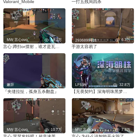
Valorant_Mobile
一打五残局四杀
MW·言心ovo
19.7万
6.3万
2936899418
言心:蹲扫or摆射，谁才是瓦手最权威的开火方式！
手游太容易了
嫩辞
LF知秋
32.8万
612
『夹缝拉扯，孤身五杀翻盘』
【无畏契约】深海明珠黑梦点位教学！
MW·言心ovo
10.7万
MW·言心ovo
7.3万
言心:瑟瑟发抖吧！超音速芮娜排位精彩集锦！
言心:为什么说智能开火毁了瓦手游？蹲扫幻影还是太权威了！