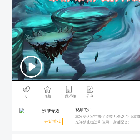
00:00
/
01:55
6
收藏
下载游拍
分享
视频简介
造梦无双
本次给大家带来了造梦无双v2.42
开始游戏
允许禁止搬运和使用，谢谢配合）