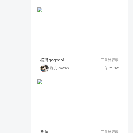
造梦无双：白龙22万无丹过硫
磺岛
263
05:19
三月凋零～
【小阿彪爆料】敖雪技能展示
8.7w
03:02
～小阿彪～
13.7w唐僧过南天王殿
摸牌gogogo!
三角洲行动
影儿Rowen
25.3w
93
02:28
小江玩无双
【小阿彪爆料】九天玄女技能
全面展示
8.4w
07:05
～小阿彪～
【小阿彪剧透】v2.35版本前
瞻爆料
7.8w
01:40
～小阿彪～
想你
三角洲行动