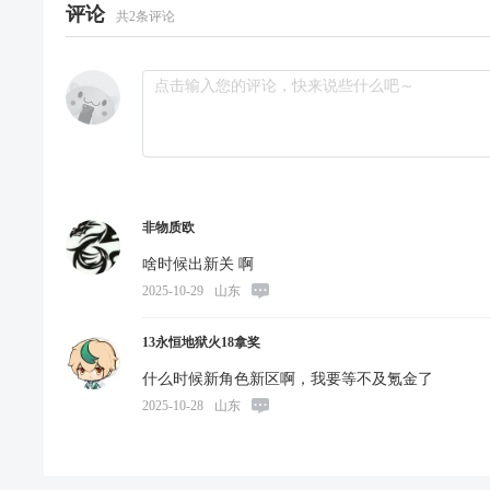
评论
共
2
条评论
非物质欧
啥时候出新关 啊
2025-10-29
山东
13永恒地狱火18拿奖
什么时候新角色新区啊，我要等不及氪金了
2025-10-28
山东