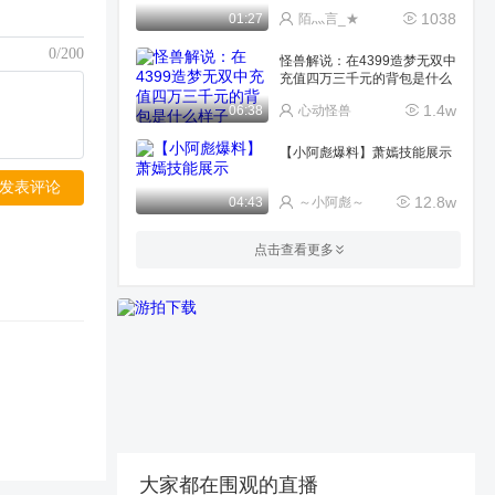
1038
01:27
陌灬言_★
0/200
怪兽解说：在4399造梦无双中
充值四万三千元的背包是什么
样子
1.4w
06:38
心动怪兽
【小阿彪爆料】萧嫣技能展示
发表评论
12.8w
04:43
～小阿彪～
这就是无奈
点击查看更多
34
00:17
不加酒的清窖
冬天到了兔女郎也穿上了花棉
袄
443
01:34
杨排炖冬瓜
铁扇公主传·一攻略
485
01:49
屿_彡_◢
大家都在围观的直播