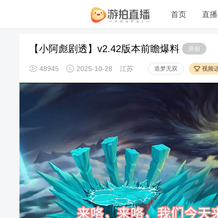
首页
直播
【小阿彪剧透】v2.42版本前瞻爆料
原创
48945
2025-10-28
江苏
造梦无双
视频