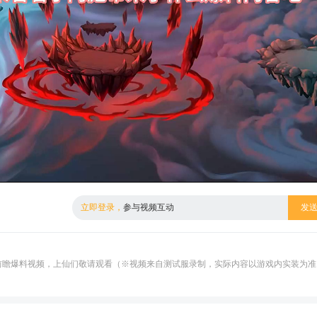
倍数
高清
立即登录，
参与视频互动
发
版本前瞻爆料视频，上仙们敬请观看（※视频来自测试服录制，实际内容以游戏内实装为