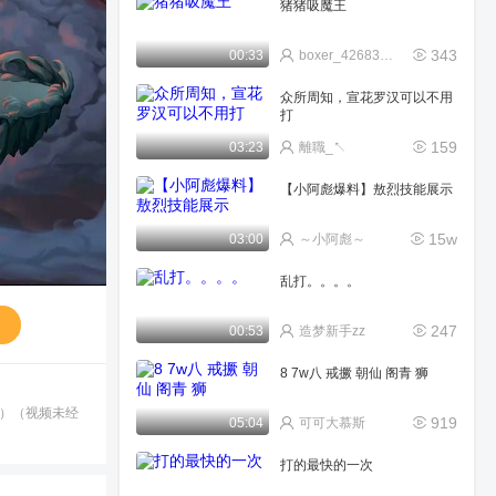
猪猪吸魔王
343
00:33
boxer_426831705zb
众所周知，宣花罗汉可以不用
打
159
03:23
離職_↖
【小阿彪爆料】敖烈技能展示
15w
03:00
～小阿彪～
乱打。。。。
送
247
00:53
造梦新手zz
8 7w八 戒撅 朝仙 阁青 狮
准）（视频未经
919
05:04
可可大慕斯
打的最快的一次