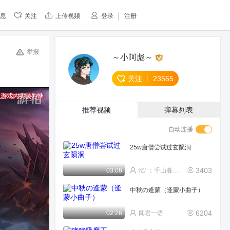
息
关注
上传视频
登录
注册
举报
～小阿彪～
关注
23565
推荐视频
弹幕列表
自动连播
25w唐僧尝试过玄陨洞
3403
03:08
忆‘’；千山暮雪°
中秋の逄蒙（逄蒙小曲子）
6204
02:26
闻君一语