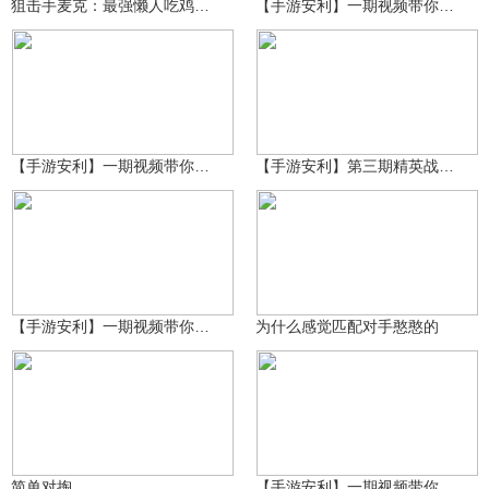
狙击手麦克：最强懒人吃鸡！一直趴在原地，全靠老天赏饭吃！
【手游安利】一期视频带你了解地铁逃生二周年答题机制！
原神糕手奇迹再现
原神糕手奇迹再现
825
1429
【手游安利】一期视频带你了解主题海岛速刷密钥和苟分思路！
【手游安利】第三期精英战场活动开启，秘钥价值显著提升！
原神糕手奇迹再现
心跳在说慌
5229
2148
【手游安利】一期视频带你了解长白仙宫全部十个首饰盒刷新点位！
为什么感觉匹配对手憨憨的
心跳在说慌
原神糕手奇迹再现
2403
2159
简单对掏
【手游安利】一期视频带你了解长白仙宫六个王室棺材刷新点位！