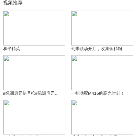
视频推荐
金艺丶伸话传说者
原神糕手奇迹再现
460
1977
和平精英
剑来联动开启，收集金精铜钱领系列外观！
原神糕手奇迹再现
99万+
1972
3687709866
#绿洲启元信号枪#绿洲启元玩法总裁室AW1v1v1介绍
一把满配M416的高光时刻！
99万+
原神糕手奇迹再现
3687709866
1354