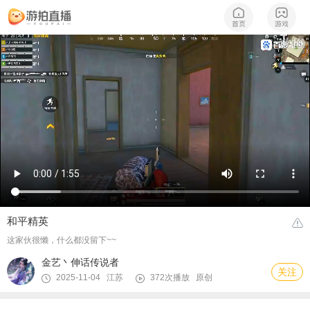
和平精英
这家伙很懒，什么都没留下~~
金艺丶伸话传说者
关注
2025-11-04 江苏
372次播放
原创